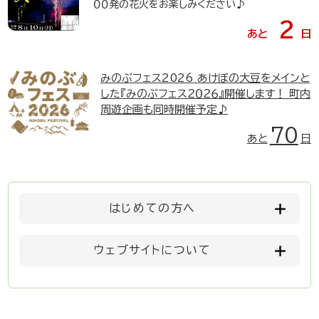
００発の花火をお楽しみください♪
2
あと
日
みのぶフェス2026
あけぼの大豆をメインと
した『みのぶフェス２０２６』開催します！ 町内
周遊企画も同時開催予定♪
70
あと
日
はじめての方へ
ウェブサイトについて