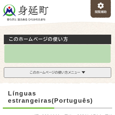
ペ
メニューを飛ばして本文へ
ー
ジ
の
先
頭
で
このホームページの使い方
す
。
このホームページの使い方メニュー
本
Línguas
文
estrangeiras(Português)