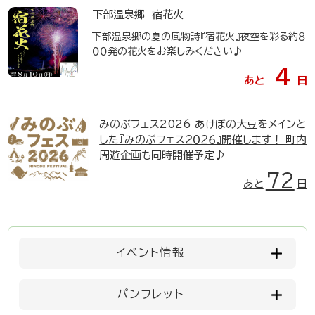
下部温泉郷 宿花火
下部温泉郷の夏の風物詩『宿花火』夜空を彩る約８
００発の花火をお楽しみください♪
4
あと
日
みのぶフェス2026
あけぼの大豆をメインと
した『みのぶフェス２０２６』開催します！ 町内
周遊企画も同時開催予定♪
72
あと
日
イベント情報
パンフレット