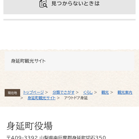
見つからないときは
よくある質問と回答
身延町観光サイト
トップページ
>
分類でさがす
>
くらし
>
観光
>
観光案内
現在地
>
身延町観光サイト
>
アウトドア身延
身延町役場
〒409-3392 山梨県南巨摩郡身延町切石350