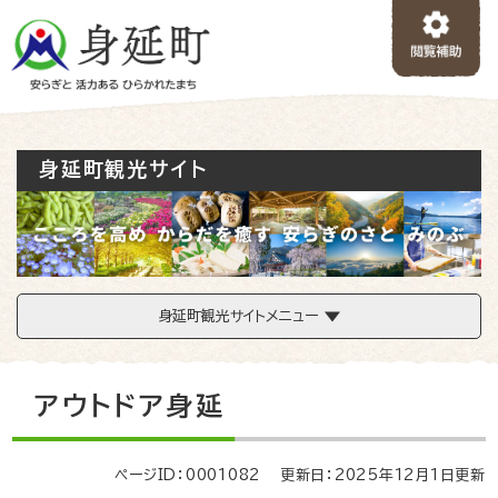
ペ
メニューを飛ばして本文へ
ー
ジ
の
先
頭
で
身延町観光サイト
す
。
身延町観光サイトメニュー
本
アウトドア身延
文
ページID：0001082
更新日：2025年12月1日更新