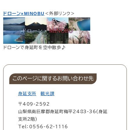
ドローン×MINOBU
＜外部リンク＞
​ドローンで身延町を空中散歩♪
このページに関するお問い合わせ先
身延支所
観光課
〒409-2592
山梨県南巨摩郡身延町梅平2483-36(身延
支所2階)
Tel：0556-62-1116