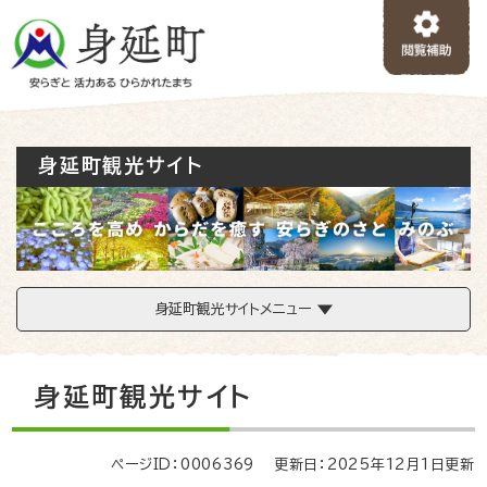
ペ
メニューを飛ばして本文へ
ー
ジ
の
先
頭
で
身延町観光サイト
す
。
身延町観光サイトメニュー
本
身延町観光サイト
文
ページID：0006369
更新日：2025年12月1日更新