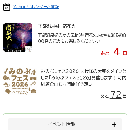
Yahoo!カレンダーへ登録
下部温泉郷 宿花火
下部温泉郷の夏の風物詩『宿花火』夜空を彩る約８
００発の花火をお楽しみください♪
4
あと
日
みのぶフェス2026
あけぼの大豆をメインと
した『みのぶフェス２０２６』開催します！ 町内
周遊企画も同時開催予定♪
72
あと
日
イベント情報