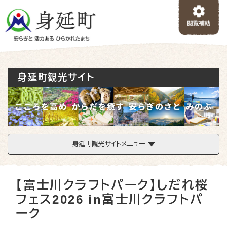
ペ
メニューを飛ばして本文へ
ー
ジ
の
先
頭
で
身延町観光サイト
す
。
身延町観光サイトメニュー
本
【富士川クラフトパーク】しだれ桜
文
フェス2026 in富士川クラフトパ
ーク