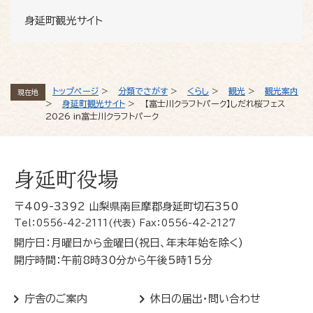
身延町観光サイト
トップページ
>
分類でさがす
>
くらし
>
観光
>
観光案内
現在地
>
身延町観光サイト
>
【富士川クラフトパーク】しだれ桜フェス
2026 in富士川クラフトパーク
身延町役場
〒409-3392 山梨県南巨摩郡身延町切石350
Tel：0556-42-2111(代表) Fax：0556-42-2127
開庁日：月曜日から金曜日(祝日、年末年始を除く)
開庁時間：午前8時30分から午後5時15分
庁舎のご案内
休日の届出・問い合わせ