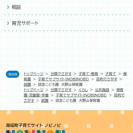
相談
育児サポート
トップページ
>
分類でさがす
>
子育て・教育
>
子育て
>
保
現在地
育園
>
子育てサブサイト（NOBINOBI）
>
目的でさがす
>
就園
>
認定こども園 大野山保育園
トップページ
>
分類でさがす
>
くらし
>
公共施設
>
保育
園・児童館・学童
>
子育てサブサイト（NOBINOBI）
>
目的で
さがす
>
就園
>
認定こども園 大野山保育園
身延町子育てサイト ノビノビ