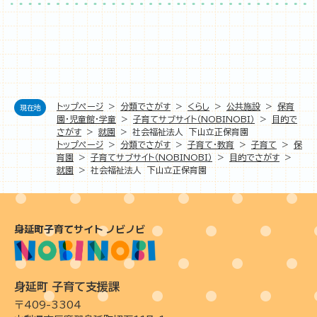
トップページ
>
分類でさがす
>
くらし
>
公共施設
>
保育
現在地
園・児童館・学童
>
子育てサブサイト（NOBINOBI）
>
目的で
さがす
>
就園
>
社会福祉法人 下山立正保育園
トップページ
>
分類でさがす
>
子育て・教育
>
子育て
>
保
育園
>
子育てサブサイト（NOBINOBI）
>
目的でさがす
>
就園
>
社会福祉法人 下山立正保育園
身延町子育てサイト ノビノビ
身延町 子育て支援課
〒409-3304