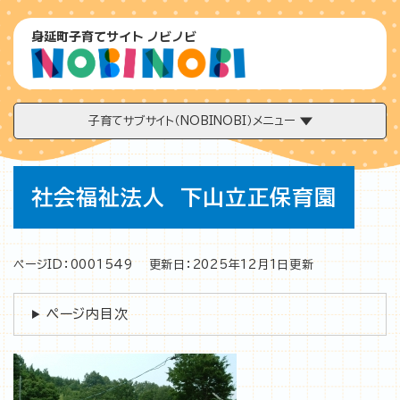
ペ
メニューを飛ばして本文へ
ー
身延町子育てサイト ノビノビ
ジ
の
先
頭
で
子育てサブサイト（NOBINOBI）メニュー
す
。
本
社会福祉法人 下山立正保育園
文
ページID：0001549
更新日：2025年12月1日更新
ページ内目次