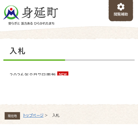
ペ
メニューを飛ばして本文へ
ー
ジ
の
先
頭
で
本
入札
す
文
。
2026年8月7日更新
指名競争入札の実施（令和8年8月28日）
トップページ
>
入札
現在地