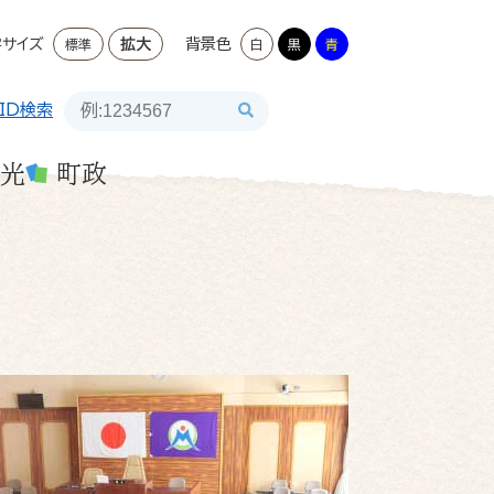
字サイズ
拡大
背景色
標準
白
黒
青
ID検索
光
町政