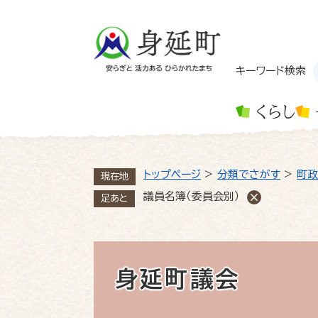
ペ
ー
ジ
の
先
キーワード検索
頭
で
くらし
す
。
トップページ
>
分類でさがす
>
町政
現在地
議員名簿（委員会別）
足あと
身延町議会