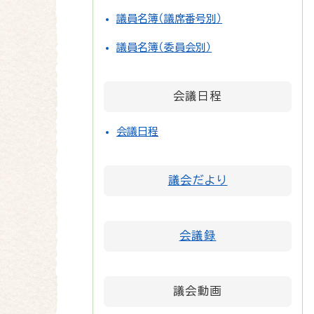
議員名簿（議席番号別）
議員名簿（委員会別）
会議日程
会議日程
議会だより
会議録
議会動画