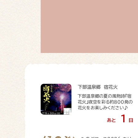
下部温泉郷 宿花火
下部温泉郷の夏の風物詩『宿
花火』夜空を彩る約８００発の
花火をお楽しみください♪
1
あと
日