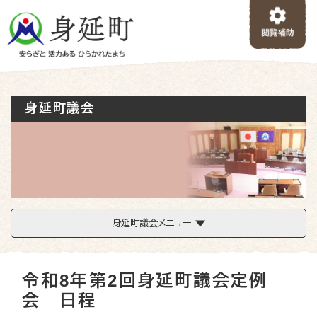
ペ
メニューを飛ばして本文へ
ー
ジ
の
先
頭
で
身延町議会
す
。
身延町議会メニュー
本
令和8年第2回身延町議会定例
文
会 日程