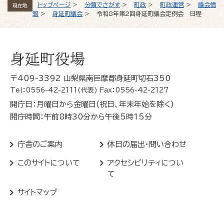
トップページ
>
分類でさがす
>
町政
>
町政運営
>
議会情
現在地
報
>
身延町議会
>
令和8年第2回身延町議会定例会 日程
身延町役場
〒409-3392 山梨県南巨摩郡身延町切石350
Tel：0556-42-2111(代表) Fax：0556-42-2127
開庁日：月曜日から金曜日(祝日、年末年始を除く)
開庁時間：午前8時30分から午後5時15分
庁舎のご案内
休日の届出・問い合わせ
このサイトについて
アクセシビリティについ
て
サイトマップ