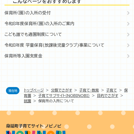
こんなページをおすすめします
保育所（園）の入所の受付
令和8年度保育所（園）の入所のご案内
こども誰でも通園制度について
令和8年度 学童保育(放課後児童クラブ)事業について
保育所等入園支度金
トップページ
>
分類でさがす
>
子育て・教育
>
子育て
>
保
現在地
育園
>
子育てサブサイト（NOBINOBI）
>
目的でさがす
>
就園
>
保育所の入所について
身延町子育てサイト ノビノビ