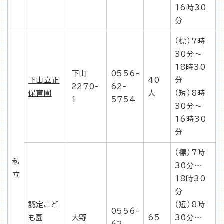
16時30
分
（標）7時
30分〜
18時30
下山
0556-
下山立正
40
分
2270-
62-
保育園
人
（短）8時
1
5754
30分〜
16時30
分
（標）7時
私
30分〜
立
18時30
分
認定こど
（短）8時
0556-
も園
大野
65
30分〜