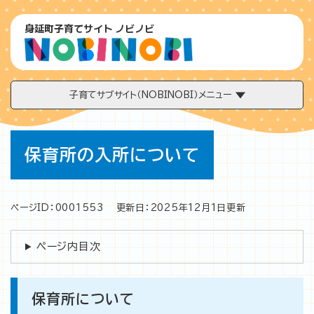
ペ
メニューを飛ばして本文へ
ー
身延町子育てサイト ノビノビ
ジ
の
先
頭
で
子育てサブサイト（NOBINOBI）メニュー
す
。
本
保育所の入所について
文
ページID：0001553
更新日：2025年12月1日更新
ページ内目次
保育所について